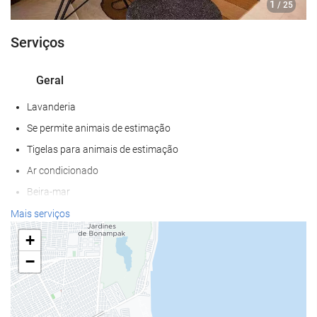
1
/ 25
Serviços
Geral
Lavanderia
Se permite animais de estimação
Tigelas para animais de estimação
Ar condicionado
Beira-mar
Quartos para não fumantes
Mais serviços
Proibido fumar em todo o hotel
+
Quartos com isolamento acústico
−
Bem-estar