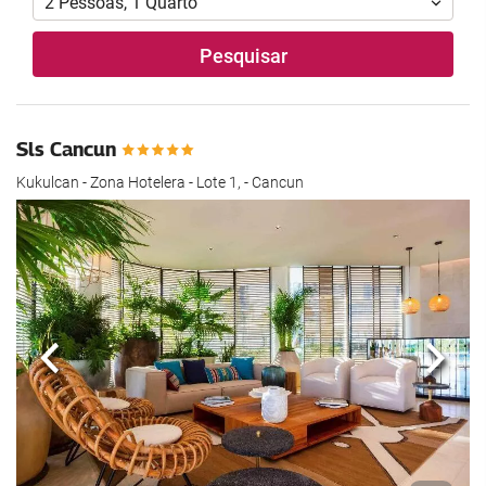
2
Pessoas
,
1
Quarto
Pesquisar
Sls Cancun
Kukulcan - Zona Hotelera - Lote 1, - Cancun
Anterior
Segui