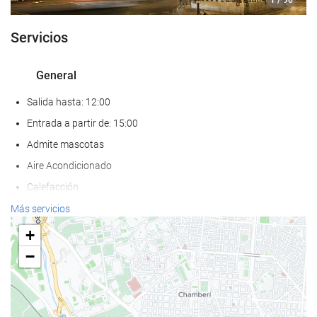
/ 90
Servicios
General
Salida hasta: 12:00
Entrada a partir de: 15:00
Admite mascotas
Aire Acondicionado
Calefacción
Ascensor
Más servicios
Adaptado para personas con movilidad reducida
+
Habitaciones No fumadores
−
Hotel no fumadores
Habitaciones insonorizadas