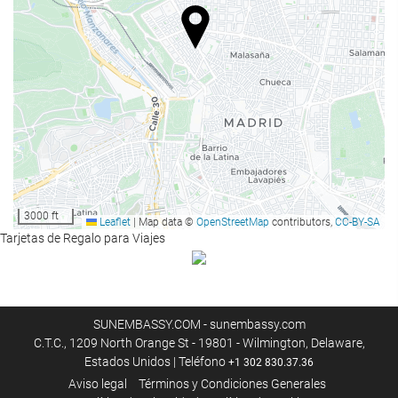
Comida y bebida
Restaurante
Restaurante a la carta
Bar
Cafetera en zonas comunes
Menú infantil
Menú dietético bajo petición
Servicio de picnic
3000 ft
Leaflet
|
Map data ©
OpenStreetMap
contributors,
CC-BY-SA
Servicio de habitaciones
Tarjetas de Regalo para Viajes
Opción de desayuno en la habitación
Fruta
SUNEMBASSY.COM - sunembassy.com
Servicios de recepción
C.T.C., 1209 North Orange St - 19801 - Wilmington, Delaware,
Estados Unidos | Teléfono
+1 302 830.37.36
Recepción 24 horas
Aviso legal
Términos y Condiciones Generales
Guardaequipaje