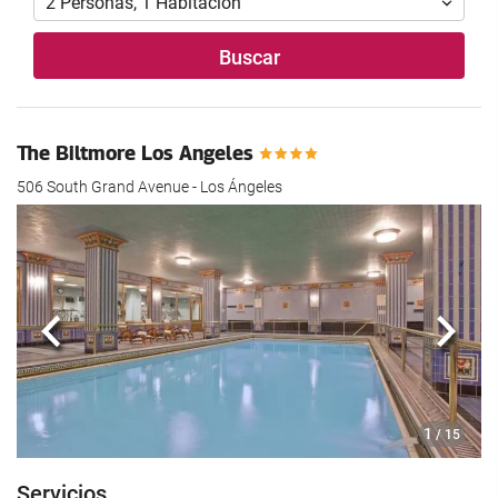
2
Personas
,
1
Habitación
Buscar
The Biltmore Los Angeles
506 South Grand Avenue - Los Ángeles
Anterior
Sigui
1
/ 15
Servicios