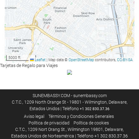
Estacionamiento
Estacionamiento
Instalaciones de negocios
Centro de negocios
5000 ft
Leaflet
|
Map data ©
OpenStreetMap
contributors,
CC-BY-SA
Tarjetas de Regalo para Viajes
Acceso a Internet
Wifi gratis
SUNEMBASSY.COM - sunembassy.com
Bienestar
C.T.C., 1209 North Orange St - 19801 - Wilmington, Delaware,
Estados Unidos | Teléfono
+1 302 830.37.36
Gimnasio
Aviso legal
Términos y Condiciones Generales
Política de privacidad
Política de cookies
C.T.C., 1209 Nort Orang St., Wilmington 19801, Delaware,
Estados Unidos de Norteamérica | Teléfono +1 302 830.37.36