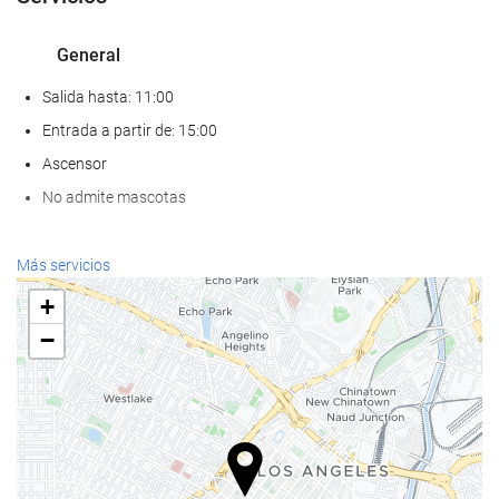
General
Salida hasta: 11:00
Entrada a partir de: 15:00
Ascensor
No admite mascotas
Comida y bebida
Más servicios
Restaurante a la carta
+
Bar
−
Cafetera en zonas comunes
Servicios de recepción
Recepción 24 horas
Guardaequipaje