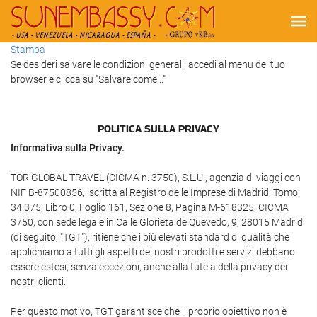
Stampa
Se desideri salvare le condizioni generali, accedi al menu del tuo
browser e clicca su "Salvare come..."
POLITICA SULLA PRIVACY
Informativa sulla Privacy.
TOR GLOBAL TRAVEL (CICMA n. 3750), S.L.U., agenzia di viaggi con
NIF B-87500856, iscritta al Registro delle Imprese di Madrid, Tomo
34.375, Libro 0, Foglio 161, Sezione 8, Pagina M-618325, CICMA
3750, con sede legale in Calle Glorieta de Quevedo, 9, 28015 Madrid
(di seguito, "TGT"), ritiene che i più elevati standard di qualità che
applichiamo a tutti gli aspetti dei nostri prodotti e servizi debbano
essere estesi, senza eccezioni, anche alla tutela della privacy dei
nostri clienti.
Per questo motivo, TGT garantisce che il proprio obiettivo non è