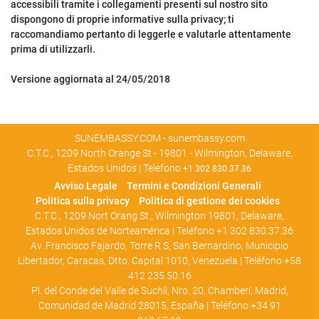
accessibili tramite i collegamenti presenti sul nostro sito
dispongono di proprie informative sulla privacy; ti
raccomandiamo pertanto di leggerle e valutarle attentamente
prima di utilizzarli.
Versione aggiornata al 24/05/2018
SUNEMBASSY.COM - sunembassy.com
C.T.C., 1209 North Orange St - 19801 - Wilmington, Delaware,
Estados Unidos | Telefono
+1 302 830.37.36
Avviso Legale
Termini e Condizioni Generali
Politica sulla privacy
Politica di gestione dei cookies
C.T.C., 1209 Nort Orang St., Wilmington 19801, Delaware,
Estados Unidos de Norteamérica | Teléfono +1 302 830.37.36
Av. Francisco Fajardo, Torre R S, San Bernardino, Municipio
Libertador, Caracas, Dtto. Capital 1010, Venezuela | Teléfono +58
412 235.50.16
Pl. del Conde del Valle de Suchíl, Nro. 20, Chamberí, Madrid,
Comunidad de Madrid 28015, España | Teléfono +34 91