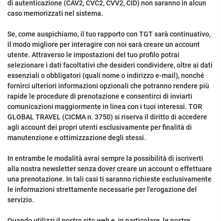
di autenticazione (CAV2, CVC2, CVV2, CID) non saranno in alcun
caso memorizzati nel sistema.
Se, come auspichiamo, il tuo rapporto con TGT sarà continuativo,
il modo migliore per interagire con noi sarà creare un account
utente. Attraverso le impostazioni del tuo profilo potrai
selezionare i dati facoltativi che desideri condividere, oltre ai dati
essenziali o obbligatori (quali nome o indirizzo e-mail), nonché
fornirci ulteriori informazioni opzionali che potranno rendere più
rapide le procedure di prenotazione e consentirci di inviarti
comunicazioni maggiormente in linea con i tuoi interessi. TOR
GLOBAL TRAVEL (CICMA n. 3750) si riserva il diritto di accedere
agli account dei propri utenti esclusivamente per finalità di
manutenzione e ottimizzazione degli stessi.
In entrambe le modalità avrai sempre la possibilità di iscriverti
alla nostra newsletter senza dover creare un account o effettuare
una prenotazione. In tali casi ti saranno richieste esclusivamente
le informazioni strettamente necessarie per l'erogazione del
servizio.
Quando utilizzi il nostro sito web e, in particolare, le nostre