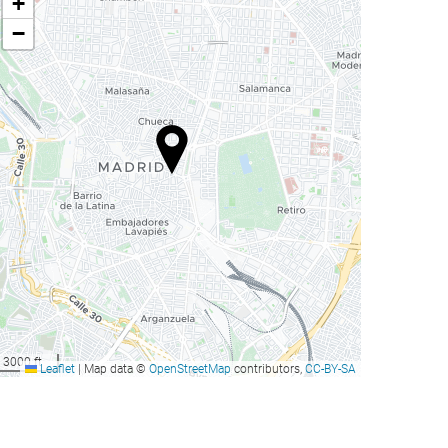
+
−
3000 ft
Leaflet
|
Map data ©
OpenStreetMap
contributors,
CC-BY-SA