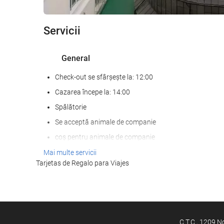
Servicii
General
Check-out se sfârșește la: 12:00
Cazarea începe la: 14:00
Spălătorie
Se acceptă animale de companie
coș pentru animale de companie
castroane pentru animale de companie
Mai multe servicii
Tarjetas de Regalo para Viajes
Amenajat
Încălzire
Lift
Acces pentru persoanele cu mobilitate redusă
C.T.C., 1209 N