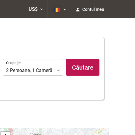
US$
Contul meu
Ocupație
Ocupație
Căutare
2
Persoane
,
1
Cameră