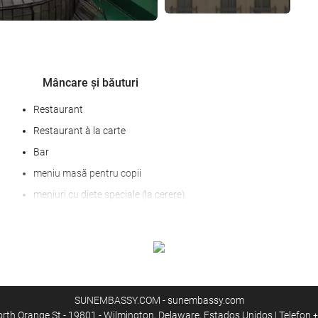
Mâncare și băuturi
Restaurant
Restaurant à la carte
Bar
meniu masă pentru copii
meniuri cu diete speciale (la cerere)
prânz la pachet
room service
mic dejun în cameră
fructe
SUNEMBASSY.COM - sunembassy.com
orth Orange St - 19801 - Wilmington, Delaware, Estados Unidos | Telefon
+