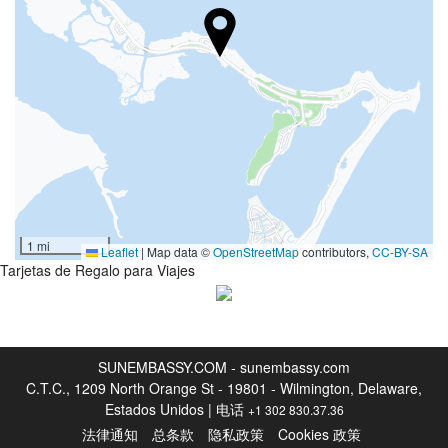
酒巴
游泳池
游泳池
停车
停车
1 mi
Leaflet
|
Map data ©
OpenStreetMap
contributors,
CC-BY-SA
互联网
Tarjetas de Regalo para Viajes
免费WiFi
家务管理
SUNEMBASSY.COM - sunembassy.com
泳衣店
C.T.C., 1209 North Orange St - 19801 - Wilmington, Delaware,
Estados Unidos | 电话
+1 302 830.37.36
健康
法律通知
总条款
隐私政策
Cookies 政策