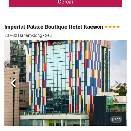
Cercar
Imperial Palace Boutique Hotel Itaewon
737-32 Hanam-dong - Seül
Anterior
Segü
1
/ 11