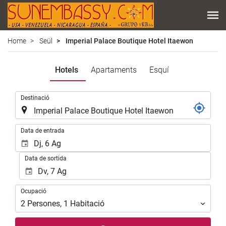
Home
Seül
Imperial Palace Boutique Hotel Itaewon
Hotels
Apartaments
Esquí
.
Destinació
.
Data de entrada
Data de sortida
Ocupació
Ocupació
2
Persones
,
1
Habitació