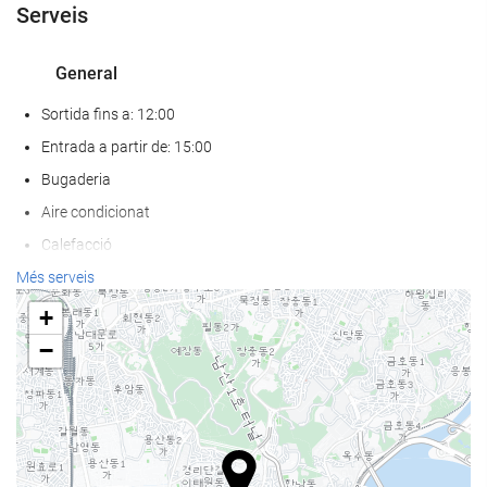
Serveis
General
Sortida fins a: 12:00
Entrada a partir de: 15:00
Bugaderia
Aire condicionat
Calefacció
Ascensor
Més serveis
Accés persones amb mobilitat reduïda
+
Habitacions No Fumadors
−
Prohibit fumar a tot l'establiment
Habitacions insonoritzades
No admet mascotes