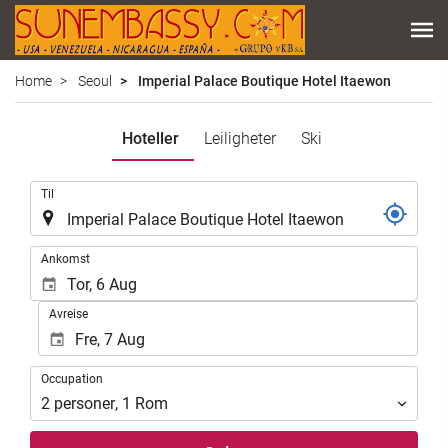
Home
Seoul
Imperial Palace Boutique Hotel Itaewon
Hoteller
Leiligheter
Ski
.
Til
.
Ankomst
Avreise
Occupation
Occupation
2
personer
,
1
Rom