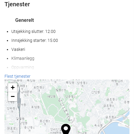
Tjenester
Generelt
Utsjekking slutter: 12:00
Innsjekking starter: 15:00
Vaskeri
Klimaanlegg
Oppvarming
Heis
Flest tjenester
Tilgjengelighet for personer med redusert bevegelighet
+
Rom for ikke-røykere
−
Røykfritt på hele overnattingsstedet
Lydisolerte rom
Kjæledyr ikke tillatt