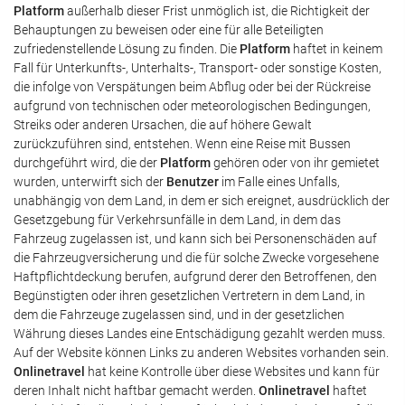
Platform
außerhalb dieser Frist unmöglich ist, die Richtigkeit der
Behauptungen zu beweisen oder eine für alle Beteiligten
zufriedenstellende Lösung zu finden. Die
Platform
haftet in keinem
Fall für Unterkunfts-, Unterhalts-, Transport- oder sonstige Kosten,
die infolge von Verspätungen beim Abflug oder bei der Rückreise
aufgrund von technischen oder meteorologischen Bedingungen,
Streiks oder anderen Ursachen, die auf höhere Gewalt
zurückzuführen sind, entstehen. Wenn eine Reise mit Bussen
durchgeführt wird, die der
Platform
gehören oder von ihr gemietet
wurden, unterwirft sich der
Benutzer
im Falle eines Unfalls,
unabhängig von dem Land, in dem er sich ereignet, ausdrücklich der
Gesetzgebung für Verkehrsunfälle in dem Land, in dem das
Fahrzeug zugelassen ist, und kann sich bei Personenschäden auf
die Fahrzeugversicherung und die für solche Zwecke vorgesehene
Haftpflichtdeckung berufen, aufgrund derer den Betroffenen, den
Begünstigten oder ihren gesetzlichen Vertretern in dem Land, in
dem die Fahrzeuge zugelassen sind, und in der gesetzlichen
Währung dieses Landes eine Entschädigung gezahlt werden muss.
Auf der Website können Links zu anderen Websites vorhanden sein.
Onlinetravel
hat keine Kontrolle über diese Websites und kann für
deren Inhalt nicht haftbar gemacht werden.
Onlinetravel
haftet