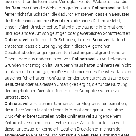
auch nicht für die technische Verfügbarkeit der Webseiten, auf die
der
Benutzer
über die Website zugreifen kann.
Onlinetravel
haftet
ferner nicht für Schäden, die dadurch entstehen, dass ein
Benutzer
die Rechte eines anderen
Benutzers
oder eines Dritten verletzt,
einschließlich Urheberrechte, Patente, vertrauliche Informationen
und jede andere Art von geistigen oder gewerblichen Schutzrechten.
Onlinetravel
haftet nicht für Schäden, die dem
Benutzer
dadurch
entstehen, dass die Erbringung der in diesen Allgemeinen
Geschäftsbedingungen genannten Leistungen aufgrund höherer
Gewalt oder aus anderen, nicht von
Onlinetravel
zu vertretenden
Gründen nicht möglich ist. Darüber hinaus haftet
Onlinetravel
nicht
für das nicht ordnungsgemäße Funktionieren des Dienstes, das sich
aus einer fehlerhaften Konfiguration der Computerausrüstung des
Benutzers
oder aus dessen Unfähigkeit ergibt, die für die Nutzung
der angebotenen Dienste erforderlichen Computersysteme zu
unterstützen.
Onlinetravel
wird sich im Rahmen seiner Möglichkeiten bemühen,
die auf der Website enthaltenen Informationen genau und ohne
Druckfehler bereitzustellen. Sollte
Onlinetravel
zu irgendeinem
Zeitpunkt versehentlich ein Fehler dieser Art unterlaufen, so wird
dieser unverzüglich korrigiert. Liegt ein Druckfehler in einem der
angegebenen Preise vor und hat sich ein
Benutzer
aufgrund dieses