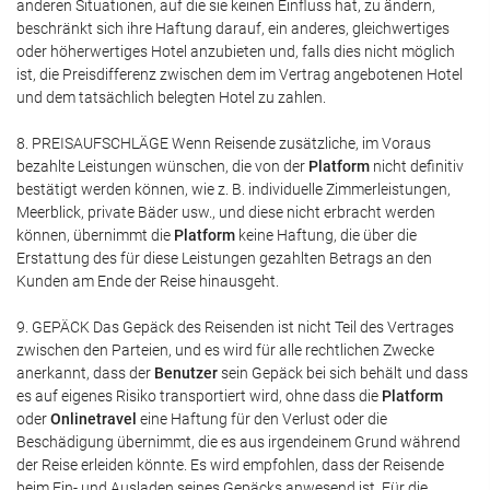
anderen Situationen, auf die sie keinen Einfluss hat, zu ändern,
beschränkt sich ihre Haftung darauf, ein anderes, gleichwertiges
oder höherwertiges Hotel anzubieten und, falls dies nicht möglich
ist, die Preisdifferenz zwischen dem im Vertrag angebotenen Hotel
und dem tatsächlich belegten Hotel zu zahlen.
8. PREISAUFSCHLÄGE Wenn Reisende zusätzliche, im Voraus
bezahlte Leistungen wünschen, die von der
Platform
nicht definitiv
bestätigt werden können, wie z. B. individuelle Zimmerleistungen,
Meerblick, private Bäder usw., und diese nicht erbracht werden
können, übernimmt die
Platform
keine Haftung, die über die
Erstattung des für diese Leistungen gezahlten Betrags an den
Kunden am Ende der Reise hinausgeht.
9. GEPÄCK Das Gepäck des Reisenden ist nicht Teil des Vertrages
zwischen den Parteien, und es wird für alle rechtlichen Zwecke
anerkannt, dass der
Benutzer
sein Gepäck bei sich behält und dass
es auf eigenes Risiko transportiert wird, ohne dass die
Platform
oder
Onlinetravel
eine Haftung für den Verlust oder die
Beschädigung übernimmt, die es aus irgendeinem Grund während
der Reise erleiden könnte. Es wird empfohlen, dass der Reisende
beim Ein- und Ausladen seines Gepäcks anwesend ist. Für die