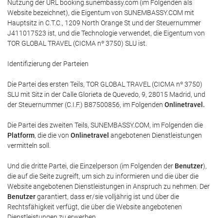
Nutzung der URL booking.sunembassy.com (im Folgenden als
Website bezeichnet), die Eigentum von SUNEMBASSY.COM mit
Hauptsitz in C.T.C., 1209 North Orange St und der Steuernummer
J411017523 ist, und die Technologie verwendet, die Eigentum von
TOR GLOBAL TRAVEL (CICMA nº 3750) SLU ist.
Identifizierung der Parteien
Die Partei des ersten Teils, TOR GLOBAL TRAVEL (CICMA nº 3750)
SLU mit Sitz in der Calle Glorieta de Quevedo, 9, 28015 Madrid, und
der Steuernummer (C.I.F.) B87500856, im Folgenden
Onlinetravel
.
Die Partei des zweiten Teils, SUNEMBASSY.COM, im Folgenden die
Platform
, die die von
Onlinetravel
angebotenen Dienstleistungen
vermitteln soll.
Und die dritte Partei, die Einzelperson (im Folgenden der
Benutzer
),
die auf die Seite zugreift, um sich zu informieren und die über die
Website angebotenen Dienstleistungen in Anspruch zu nehmen. Der
Benutzer
garantiert, dass er/sie volljährig ist und über die
Rechtsfähigkeit verfügt, die über die Website angebotenen
Dienstleistungen zu erwerben.