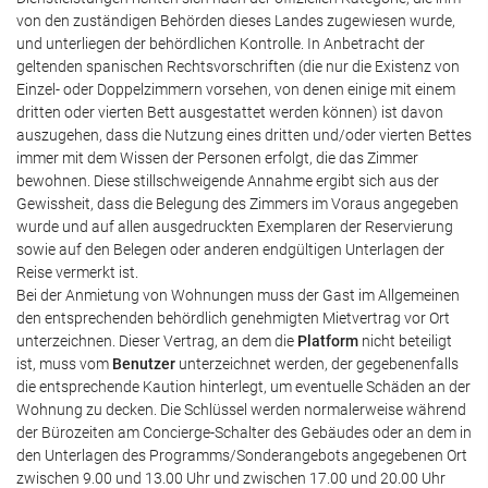
von den zuständigen Behörden dieses Landes zugewiesen wurde,
und unterliegen der behördlichen Kontrolle. In Anbetracht der
geltenden spanischen Rechtsvorschriften (die nur die Existenz von
Einzel- oder Doppelzimmern vorsehen, von denen einige mit einem
dritten oder vierten Bett ausgestattet werden können) ist davon
auszugehen, dass die Nutzung eines dritten und/oder vierten Bettes
immer mit dem Wissen der Personen erfolgt, die das Zimmer
bewohnen. Diese stillschweigende Annahme ergibt sich aus der
Gewissheit, dass die Belegung des Zimmers im Voraus angegeben
wurde und auf allen ausgedruckten Exemplaren der Reservierung
sowie auf den Belegen oder anderen endgültigen Unterlagen der
Reise vermerkt ist.
Bei der Anmietung von Wohnungen muss der Gast im Allgemeinen
den entsprechenden behördlich genehmigten Mietvertrag vor Ort
unterzeichnen. Dieser Vertrag, an dem die
Platform
nicht beteiligt
ist, muss vom
Benutzer
unterzeichnet werden, der gegebenenfalls
die entsprechende Kaution hinterlegt, um eventuelle Schäden an der
Wohnung zu decken. Die Schlüssel werden normalerweise während
der Bürozeiten am Concierge-Schalter des Gebäudes oder an dem in
den Unterlagen des Programms/Sonderangebots angegebenen Ort
zwischen 9.00 und 13.00 Uhr und zwischen 17.00 und 20.00 Uhr