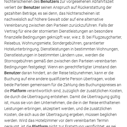
Nichterscheinen des
Benutzers
zur vorgesehenen Abfahrtszeit
verliert der
Benutzer
seinen Anspruch auf Rückerstattung der
gezahlten Beträge, es sei denn, das Nichterscheinen ist
nachweislich auf höhere Gewalt oder auf eine alternative
Vereinbarung zwischen den Parteien zurückzuführen. Falls der
Vertrag für eine der stornierten Dienstleistungen an besondere
finanzielle Bedingungen geknüpft war, wie z. B. bei Flugzeugcharter,
Reisebus, Wohnungsmiete, Sondergebühren, garantierter
Hotelunterbringung, Dienstleistungen in bestimmten Wohnungen,
Dienstleistungen in bestimmten Ländern usw., werden die
Stornogebühren gemäß den zwischen den Parteien vereinbarten
Bedingungen festgelegt. Wenn ein gerechtfertigter Umstand den
Benutzer
daran hindert, an der Reise teilzunehmen, kann er die
Buchung auf eine andere qualifizierte Person übertragen, wobei
beide Parteien gemeinsam für die Zahlung des Buchungspreises an
die
Platform
verantwortlich sind, zuzüglich der zusätzlichen Kosten,
die durch die Übertragung entstehen. Damit die Übertragung gültig
ist, muss sie von den Unternehmen, die die in der Reise enthaltenen
Leistungen erbringen, akzeptiert werden, und die zusätzlichen
Kosten, die sich aus der Übertragung ergeben, müssen beglichen
werden. Wird das Hotelzimmer vor dem vereinbarten Termin
geräumt, ist die
Platform
nicht zur Erstattung verpflichtet, es sei