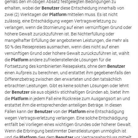
gemäß den im obigen Absatz festgelegten Bedingungen zu
erhalten, wobei der
Benutzer
diese Entscheidung innerhalb von
zwei (2) Werktagen der
Platform
mitteilen muss. Es ist nicht
zulässig, eine Entschädigung wegen Vertragsverletzung zu
verlangen, wenn die Stornierung auf einen vernünftigen Grund oder
höhere Gewalt zurückzuführen ist. Bei Nichterfüllung oder
mangelhafter Erfüllung der angebotenen Leistungen, die mehr als
50 % des Reisepreises ausmachen, wenn dies nicht auf einen
vernünftigen Grund oder höhere Gewalt zurückzuführen ist, wählt
die
Platform
andere zufriedenstellende Lösungen für die
Fortsetzung des kombinierten Reisepakets, ohne dem
Benutzer
einen Aufpreis zu berechnen, und erstattet ihm gegebenenfalls den
Differenzbetrag zwischen den erwarteten und den tatsächlich
erbrachten Leistungen. Gibt es keine solchen Lösungen oder lehnt
der
Benutzer
sie aus objektiv stichhaltigen Gründen ab, bietet ihm
die
Platform
in jedem Fall eine Rückreise zum Ausgangsort an und
erstattet ihm die entsprechenden anteiligen Beträge. In diesen
Fällen kann der
Benutzer
von der
Platform
eine Entschädigung
wegen Vertragsverletzung verlangen. Eine solche Entschädigung
entfällt bei Vorliegen eines wichtigen Grundes oder höherer Gewalt.
Wenn die Erbringung bestimmter Dienstleistungen unmöglich ist
und die
Platform
dies dem
Benutzer
vor Vertragsabschluss mitteilt,