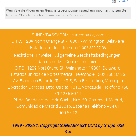
Druck
Wenn Sie die Allgemeinen Geschäftsbedingungen speichern möchten, nutzen Sie
bitte die "Speichern unter..."-Funktion Ihres Browsers
SUNEMBASSY.COM - sunembassy.com
C.T.C., 1209 North Orange St - 19801 - Wilmington, Delaware,
Estados Unidos | Telefon
+1 302 830.37.36
Rechtliche Hinweise
Allgemeine Geschäftsbedingungen
Datenschutz
Cookie-richtlinien
C.T.C., 1209 Nort Orang St., Wilmington 19801, Delaware,
Estados Unidos de Norteamérica | Teléfono +1 302 830.37.36
Av. Francisco Fajardo, Torre R S, San Bernardino, Municipio
Libertador, Caracas, Dtto. Capital 1010, Venezuela | Teléfono +58
412 235.50.16
Pl. del Conde del Valle de Suchíl, Nro. 20, Chamberí, Madrid,
Comunidad de Madrid 28015, España | Teléfono +34 91
060.67.13
1
999 - 2026 © Copyright SUNEMBASSY.COM by Grupo vKB,
S.A
.