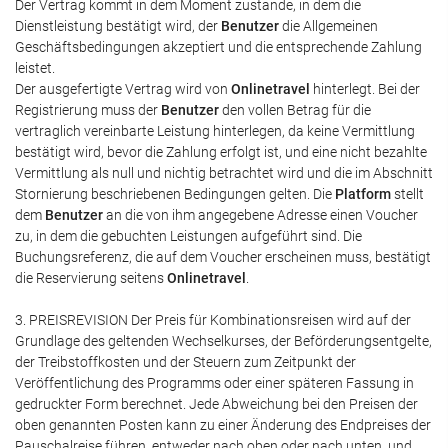
Der Vertrag kommt in dem Moment zustande, in dem die
Dienstleistung bestätigt wird, der
Benutzer
die Allgemeinen
Geschäftsbedingungen akzeptiert und die entsprechende Zahlung
leistet.
Der ausgefertigte Vertrag wird von
Onlinetravel
hinterlegt. Bei der
Registrierung muss der
Benutzer
den vollen Betrag für die
vertraglich vereinbarte Leistung hinterlegen, da keine Vermittlung
bestätigt wird, bevor die Zahlung erfolgt ist, und eine nicht bezahlte
Vermittlung als null und nichtig betrachtet wird und die im Abschnitt
Stornierung beschriebenen Bedingungen gelten. Die
Platform
stellt
dem
Benutzer
an die von ihm angegebene Adresse einen Voucher
zu, in dem die gebuchten Leistungen aufgeführt sind. Die
Buchungsreferenz, die auf dem Voucher erscheinen muss, bestätigt
die Reservierung seitens
Onlinetravel
.
3. PREISREVISION Der Preis für Kombinationsreisen wird auf der
Grundlage des geltenden Wechselkurses, der Beförderungsentgelte,
der Treibstoffkosten und der Steuern zum Zeitpunkt der
Veröffentlichung des Programms oder einer späteren Fassung in
gedruckter Form berechnet. Jede Abweichung bei den Preisen der
oben genannten Posten kann zu einer Änderung des Endpreises der
Pauschalreise führen, entweder nach oben oder nach unten, und