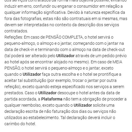
dos serviços contratados da forma mais objetiva possível, evitando
induzir em erro, confundir ou enganar o consumidor em relação a
qualquer informação significativa. Devido à natureza específica da
fora das fotografias, estas não são contratuais em si mesmas, mas
devem ser interpretadas no contexto da descrição dos serviços
contratados.
Refeições: Em caso de PENSÃO COMPLETA, o hotel servirá o
pequeno-almoço, o almoço e o jantar, começando com o jantar na
data de check-in e terminando com o almoço na data de check-out
(tal poderá ser alterado pelo
Utilizador
através de um pedido prévio
ao hotel após se encontrar alojado no mesmo). Em caso de MEIA
PENSÃO, o hotel servirá o pequeno-almoço e o jantar, exceto
quando o
Utilizador
faça outra escolha e o hotel se prontifique a
aceitar tal substituição (por exemplo, trocar o jantar por outra
refeição), exceto quando esteja especificado nos serviços a serem
prestados. Caso o
Utilizador
desocupe o hotel antes da data de
partida acordada, a
Plataforma
não tem a obrigação de proceder a
qualquer reembolso, exceto quando o
Utilizador
solicite uma
declaração escrita de não faturação dos dias ou serviços não
utilizados ao estabelecimento. Tal declaração deverá incluir o
carimbo do hotel.