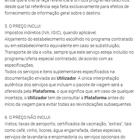
ainda que a oferta faça referência a um dos programas descritos,
desde que tal referência seja feita exclusivamente para efeitos de
fornecimento de informação geral sobre o destino.
5. O PREÇO INCLUI:
Impostos indiretos (IVA, IGIC), quando aplicável;
Alojamento do estabelecimento escolhido no programa contratado
ou em estabelecimento equivalente em caso se substituição;
Transporte de ida e volta, sempre que este serviço esteja incluído no
programa/oferta especial contratado, de acordo com as
especificações;
Todos os serviços e itens suplementares especificados na
documentação enviada ao
Utilizador
. A única interpretação
autêntica dos serviços que incluam o pacote de viagem será a
oferecida pela
Plataforma
, o que significa que, em caso de qualquer
incerteza, o
Utilizador
tem de consultar a
Plataforma
antes do
início da viagem para evitar todas as reivindicações subsequentes.
6. O PREÇO NÃO INCLUI:
Vistos, taxas de aeroporto, certificados de vacinação, "extras", tais
como café, vinho, licores, água engarrafada, dietas especiais,
serviços de lavandaria e engomadoria ou serviços opcionais do