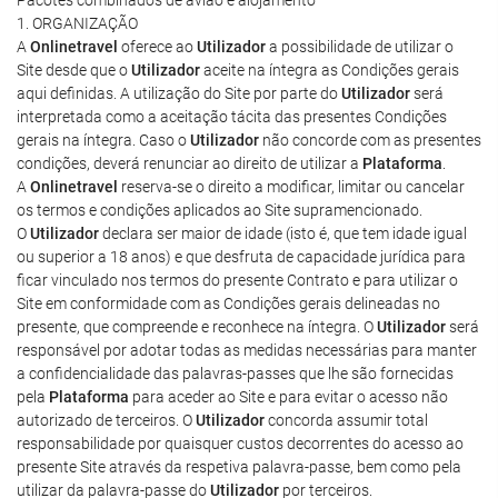
Pacotes combinados de avião e alojamento
1. ORGANIZAÇÃO
A
Onlinetravel
oferece ao
Utilizador
a possibilidade de utilizar o
Site desde que o
Utilizador
aceite na íntegra as Condições gerais
aqui definidas. A utilização do Site por parte do
Utilizador
será
interpretada como a aceitação tácita das presentes Condições
gerais na íntegra. Caso o
Utilizador
não concorde com as presentes
condições, deverá renunciar ao direito de utilizar a
Plataforma
.
A
Onlinetravel
reserva-se o direito a modificar, limitar ou cancelar
os termos e condições aplicados ao Site supramencionado.
O
Utilizador
declara ser maior de idade (isto é, que tem idade igual
ou superior a 18 anos) e que desfruta de capacidade jurídica para
ficar vinculado nos termos do presente Contrato e para utilizar o
Site em conformidade com as Condições gerais delineadas no
presente, que compreende e reconhece na íntegra. O
Utilizador
será
responsável por adotar todas as medidas necessárias para manter
a confidencialidade das palavras-passes que lhe são fornecidas
pela
Plataforma
para aceder ao Site e para evitar o acesso não
autorizado de terceiros. O
Utilizador
concorda assumir total
responsabilidade por quaisquer custos decorrentes do acesso ao
presente Site através da respetiva palavra-passe, bem como pela
utilizar da palavra-passe do
Utilizador
por terceiros.