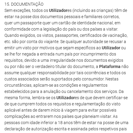
15. DOCUMENTAÇÃO
Sem exceções, todos os
Utilizador
es (incluindo as crianças) têm de
estar na posse dos documentos pessoais e familiares corretos,
quer um passaporte quer um cartão de identidade nacional, em
conformidade com a legislação do país ou dos países a visitar.
Quando exigidos, os vistos, passaportes, certificados de vacinação,
etc. são por conta do viajante. Se qualquer autoridade se recusar a
emitir um visto por motivos que sejam específicos ao
Utilizador
ou
se lhe for negada a entrada num país por incumprimento dos
requisitos, devido a uma irregularidade nos documentos exigidos
ou por não ser o verdadeiro titular do documento, a
Plataforma
não
assume qualquer responsabilidade por tais ocorrências e todos os
custos associados serão suportados pelo consumidor. Nestas
circunstâncias, aplicam-se as condições e regulamentos
estabelecidos para a anulação ou cancelamento dos serviços. Da
mesma forma, lembra-se os
Utilizador
es de que devem certificar-se
de que cumprem todos os requisitos e regulamentação do visto
aplicável antes de darem início à viagem para evitar possíveis
complicações ao entrarem nos países que planeiam visitar. As
pessoas com idade inferior a 18 anos têm de estar na posse de uma
declaração de autorização escrita e assinada pelos respetivos pais