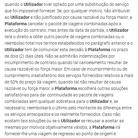
quando o
Utilizador
tiver optado por uma substituição do serviço
que foi impossível fornecer. Se, por qualquer motivo, não atribuível
ao
Utilizador
e não justificado por causa razoável ou força maior, a
Plataforma
cancelar o pacote de viagens combinadas após a
execução do contrato, mas antes da data de partida, o
Utilizador
terá o direito a obter outro pacote de viagens combinadas ou o
reembolso total nos termos estabelecidos no parágrafo anterior e o
Utilizador
tem de comunicar esta decisão à
Plataforma
no prazo
de dois (2) dias úteis. Não se admitirão indemnizações por
incumprimento de contrato quando tal cancelamento resultar de
causa razoável ou força maior. Em caso de incumprimento ou de
cumprimento insatisfatório dos serviços fornecidos relativos a mais
de 50% do preço da viagem, quando tal não resultar de causa
razoável ou força maior, a
Plataforma
escolherá outras soluções
satisfatórias para dar continuidade ao pacote de viagens
combinadas sem qualquer sobretaxa para o
Utilizador
e, se
necessário, reembolsará o último pelo montante da diferença entre
os serviços antecipados e os realmente fornecidos. Caso não
existam tais soluções ou se o
Utilizador
se recusar a aceitar as
mesmas por motivos objetivamente válidos, a
Plataforma
irá
fornecer-lhe uma viagem de regresso ao ponto de origem e