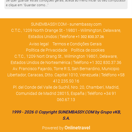
Se quer guardar estas condições gerais, aceda ao menu iniciar do seu computador
e clique em "Guardar como..."
SUNEMBASSY.COM - sunembassy.com
C.T.C., 1209 North Orange St - 19801 - Wilmington, Delaware,
Estados Unidos | Telefone
+1 302 830.37.36
Aviso legal
Termos e Condições Gerais
Polí­tica de Privacidade
Política de cookies
C.T.C., 1209 Nort Orang St., Wilmington 19801, Delaware,
Estados Unidos de Norteamérica | Teléfono +1 302 830.37.36
Av. Francisco Fajardo, Torre R S, San Bernardino, Municipio
Libertador, Caracas, Dtto. Capital 1010, Venezuela | Teléfono +58
412 235.50.16
Pl. del Conde del Valle de Suchíl, Nro. 20, Chamberí, Madrid,
Comunidad de Madrid 28015, España | Teléfono +34 91
060.67.13
1
999 - 2026 © Copyright SUNEMBASSY.COM by Grupo vKB,
S.A
.
Onlinetravel
Powered by