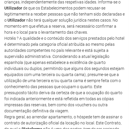
crianças, independentemente das respetivas idades. Informa-se o
Utilizador
de que os Estabelecimentos podem recusar-se
legitimamente a receber pessoas que não tenham sido declaradas e
o
Utilizador
não terá qualquer solução jurídica nestes casos. No
momento em que efetua a reserva, será necessário confirmar a
hora e o local para o levantamento das chaves.
Hotéis ? A qualidade e o conteúdo dos serviços prestados pelo hotel
é determinado pela categoria oficial atribuída ao mesmo pelas
autoridades competentes no país relevante e está sujeita a
supervisão administrativa. Considerando a atual legislação
espanhola (que apenas estabelece a existência de quarto
individuais ou duplos, permitindo que alguns dos segundos estejam
equipados com uma terceira ou quarta cama), presume-se que a
utilização de uma terceira e/ou quarta cama é sempre feita com o
conhecimento das pessoas que ocupam o quarto. Este
pressuposto tácito deriva da certeza de que a ocupação do quarto
foi indicada anteriormente e está refletida em todas as cópias
impressas das reservas, bem como dos vouchers ou outra
documentação definitiva da viagem.
Regra geral, ao arrendar apartamento, o hóspede tem de assinar o
contrato de autorização oficial da locação no local. Este Contrato,