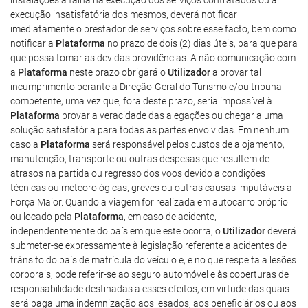
instalações a falha na execução dos serviços contratados ou a
execução insatisfatória dos mesmos, deverá notificar
imediatamente o prestador de serviços sobre esse facto, bem como
notificar a
Plataforma
no prazo de dois (2) dias úteis, para que para
que possa tomar as devidas providências. A não comunicação com
a
Plataforma
neste prazo obrigará o
Utilizador
a provar tal
incumprimento perante a Direção-Geral do Turismo e/ou tribunal
competente, uma vez que, fora deste prazo, seria impossível à
Plataforma
provar a veracidade das alegações ou chegar a uma
solução satisfatória para todas as partes envolvidas. Em nenhum
caso a
Plataforma
será responsável pelos custos de alojamento,
manutenção, transporte ou outras despesas que resultem de
atrasos na partida ou regresso dos voos devido a condições
técnicas ou meteorológicas, greves ou outras causas imputáveis a
Força Maior. Quando a viagem for realizada em autocarro próprio
ou locado pela
Plataforma
, em caso de acidente,
independentemente do país em que este ocorra, o
Utilizador
deverá
submeter-se expressamente à legislação referente a acidentes de
trânsito do país de matrícula do veículo e, e no que respeita a lesões
corporais, pode referir-se ao seguro automóvel e às coberturas de
responsabilidade destinadas a esses efeitos, em virtude das quais
será paga uma indemnização aos lesados, aos beneficiários ou aos