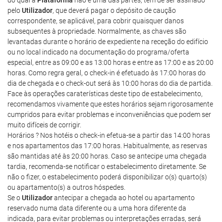
do qual a
Plataforma
não é uma das partes, tem de ser assinado
pelo
Utilizador
, que deverá pagar o depósito de caução
correspondente, se aplicável, para cobrir quaisquer danos
subsequentes à propriedade. Normalmente, as chaves são
levantadas durante o horário de expediente na receção do edifício
ou no local indicado na documentação do programa/oferta
especial, entre as 09:00 e as 13:00 horas e entre as 17:00 e as 20:00
horas. Como regra geral, o check-in é efetuado às 17:00 horas do
dia de chegada e o check-out será às 10:00 horas do dia de partida.
Face às operações caraterísticas deste tipo de estabelecimento,
recomendamos vivamente que estes horários sejam rigorosamente
cumpridos para evitar problemas e inconveniências que podem ser
muito difíceis de corrigir.
Horários ? Nos hotéis o check-in efetua-se a partir das 14:00 horas
e nos apartamentos das 17:00 horas. Habitualmente, as reservas
são mantidas até às 20:00 horas. Caso se antecipe uma chegada
tardia, recomenda-se notificar o estabelecimento diretamente. Se
não o fizer, o estabelecimento poderá disponibilizar o(s) quarto(s)
ou apartamento(s) a outros hóspedes.
Se o
Utilizador
antecipar a chegada ao hotel ou apartamento
reservado numa data diferente ou a uma hora diferente da
indicada, para evitar problemas ou interpretações erradas, será