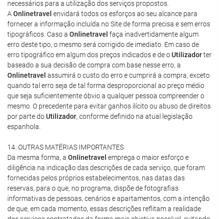
necessários para a utilização dos serviços propostos.
A
Onlinetravel
envidará todos os esforços ao seu alcance para
fornecer a informação incluída no Site de forma precisa e sem erros
tipográficos. Caso a
Onlinetravel
faça inadvertidamente algum
erro deste tipo, o mesmo será corrigido de imediato. Em caso de
erro tipográfico em algum dos preços indicados e de o
Utilizador
ter
baseado a sua decisão de compra com base nesse erro, a
Onlinetravel
assumirá o custo do erro e cumprirá a compra, exceto
quando tal erro seja de tal forma desproporcional ao preço médio
que seja suficientemente óbvio a qualquer pessoa compreender o
mesmo. O precedente para evitar ganhos ilícito ou abuso de direitos
por parte do
Utilizador
, conforme definido na atual legislação
espanhola.
14. OUTRAS MATÉRIAS IMPORTANTES
Da mesma forma, a
Onlinetravel
emprega o maior esforço e
diligência na indicação das descrições de cada serviço, que foram
fornecidas pelos próprios estabelecimentos, nas datas das
reservas, para o que, no programa, dispõe de fotografias
informativas de pessoas, cenários e apartamentos, com a intenção
de que, em cada momento, essas descrições reflitam a realidade