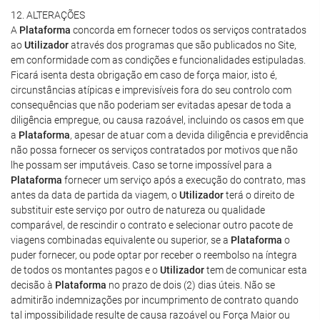
12. ALTERAÇÕES
A
Plataforma
concorda em fornecer todos os serviços contratados
ao
Utilizador
através dos programas que são publicados no Site,
em conformidade com as condições e funcionalidades estipuladas.
Ficará isenta desta obrigação em caso de força maior, isto é,
circunstâncias atípicas e imprevisíveis fora do seu controlo com
consequências que não poderiam ser evitadas apesar de toda a
diligência empregue, ou causa razoável, incluindo os casos em que
a
Plataforma
, apesar de atuar com a devida diligência e previdência
não possa fornecer os serviços contratados por motivos que não
lhe possam ser imputáveis. Caso se torne impossível para a
Plataforma
fornecer um serviço após a execução do contrato, mas
antes da data de partida da viagem, o
Utilizador
terá o direito de
substituir este serviço por outro de natureza ou qualidade
comparável, de rescindir o contrato e selecionar outro pacote de
viagens combinadas equivalente ou superior, se a
Plataforma
o
puder fornecer, ou pode optar por receber o reembolso na íntegra
de todos os montantes pagos e o
Utilizador
tem de comunicar esta
decisão à
Plataforma
no prazo de dois (2) dias úteis. Não se
admitirão indemnizações por incumprimento de contrato quando
tal impossibilidade resulte de causa razoável ou Força Maior ou