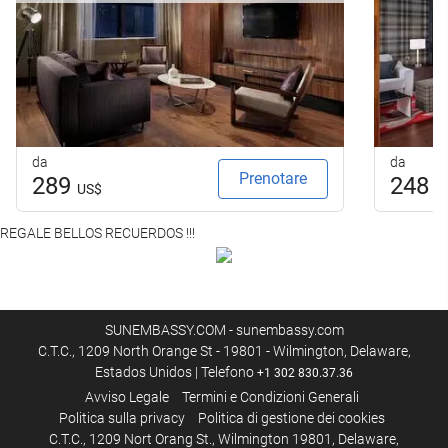
da
da
Prenotare
289
248
US$
U
REGALE BELLOS RECUERDOS !!!
SUNEMBASSY.COM - sunembassy.com
C.T.C., 1209 North Orange St - 19801 - Wilmington, Delaware,
Estados Unidos | Telefono
+1 302 830.37.36
Avviso Legale
Termini e Condizioni Generali
Politica sulla privacy
Politica di gestione dei cookies
C.T.C., 1209 Nort Orang St., Wilmington 19801, Delaware,