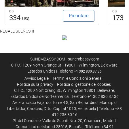
da
da
Prenotare
334
173
US$
U
REGALE SUEÑOS !!!
SUNEMBASSY.COM - sunembassy.com
C.T.C., 1209 North Orange St - 19801 - Wilmington, Delaware,
Estados Unidos | Telefono
+1 302 830.37.36
Avviso Legale
Termini e Condizioni Generali
Politica sulla privacy
Politica di gestione dei cookies
C.T.C., 1209 Nort Orang St., Wilmington 19801, Delaware,
Estados Unidos de Norteamérica | Teléfono +1 302 830.37.36
Av. Francisco Fajardo, Torre R S, San Bernardino, Municipio
Libertador, Caracas, Dtto. Capital 1010, Venezuela | Teléfono +58
412 235.50.16
Pl. del Conde del Valle de Suchíl, Nro. 20, Chamberí, Madrid,
Comunidad de Madrid 28015, España | Teléfono +34 91