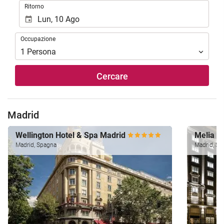
Ritorno
Occupazione
Occupazione
1
Persona
Cercare
Madrid
Wellington Hotel & Spa Madrid
Melia M
Madrid, Spagna
Madrid, Sp