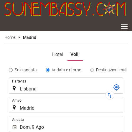
Home
Madrid
Hotel
Voli
Tipo
Solo andata
Andata e ritorno
Destinazioni multipl
de
Tratta
Partenza
Trayecto
Arrivo
.
Andata