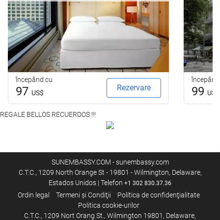
începând cu
începând
Rezervare
97
99
US$
US$
REGALE BELLOS RECUERDOS !!!
SUNEMBASSY.COM - sunembassy.com
C.T.C., 1209 North Orange St - 19801 - Wilmington, Delaware,
Estados Unidos | Telefon
+1 302 830.37.36
Ordin legal
Termeni şi Condiţii
Política de confidenţialitate
Politica cookie-urilor
C.T.C., 1209 Nort Orang St., Wilmington 19801, Delaware,