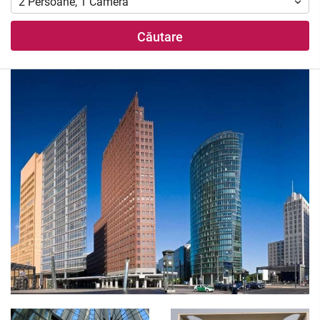
2
Persoane
,
1
Cameră
Căutare