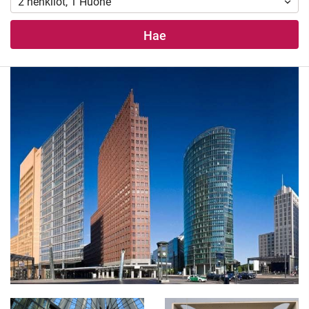
2
henkilöt
,
1
Huone
Hae