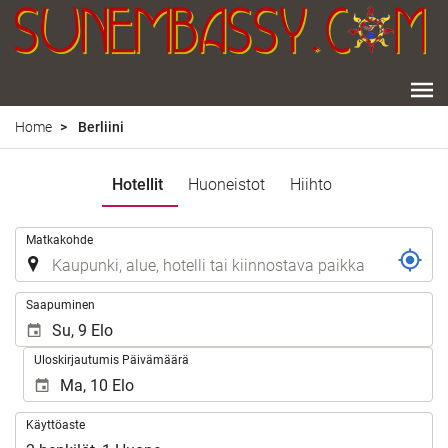
Home
Berliini
Hotellit
Huoneistot
Hiihto
.
Matkakohde
.
Saapuminen
Uloskirjautumis Päivämäärä
Käyttöaste
Käyttöaste